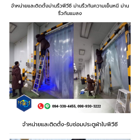
จำหน่ายและติดตั้งม่านริ้วพีวีซี ม่านริ้วกันความเย็นหนี ม่าน
ริ้วกันแมลง
จำหน่ายและติดตั้ง-รับซ่อมประตูผ้าใบพีวีซี