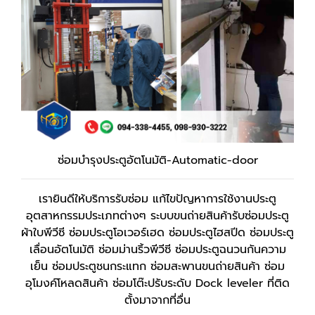
ซ่อมบำรุงประตูอัตโนมัติ-Automatic-door
เรายินดีให้บริการรับซ่อม แก้ไขปัญหาการใช้งานประตู
อุตสาหกรรมประเภทต่างๆ ระบบขนถ่ายสินค้ารับซ่อมประตู
ผ้าใบพีวีซี ซ่อมประตูโอเวอร์เฮด ซ่อมประตูไฮสปีด ซ่อมประตู
เลื่อนอัตโนมัติ ซ่อมม่านริ้วพีวีซี ซ่อมประตูฉนวนกันความ
เย็น ซ่อมประตูชนกระแทก ซ่อมสะพานขนถ่ายสินค้า ซ่อม
อุโมงค์โหลดสินค้า ซ่อมโต๊ะปรับระดับ Dock leveler ที่ติด
ตั้งมาจากที่อื่น