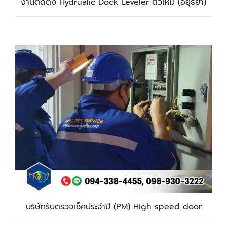
งานติดตั้ง Hydrualic Dock Leveler ตัวใหม่ (อยุธยา)
บริษัทรับตรวจเช็คประจำปี (PM) High speed door